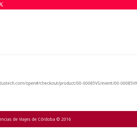
pertustech.com/open#/checkout/product/00-00085VS/event/00-00085V
encias de Viajes de Córdoba © 2016