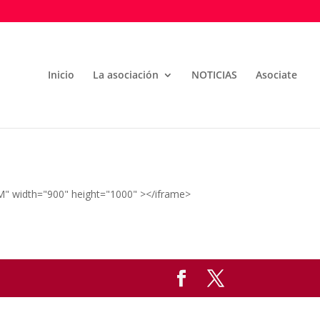
Inicio
La asociación
NOTICIAS
Asociate
M" width="900" height="1000" ></iframe>