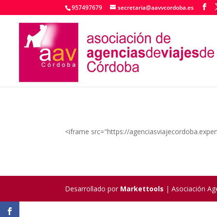
957497679
secretaria@aavvcordoba.es
<iframe src="https://agenciasviajecordoba.ex
Desarrollado por
Markettools
| Asociación Ag